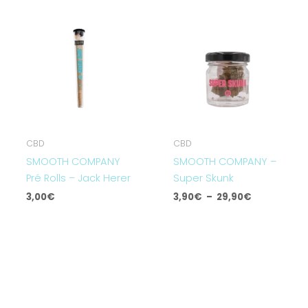
Plage
de
prix :
3,90€
à
29,90€
CBD
CBD
SMOOTH COMPANY
SMOOTH COMPANY –
Pré Rolls – Jack Herer
Super Skunk
3,00
€
3,90
€
–
29,90
€