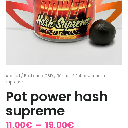
Accueil
/
Boutique
/
CBD
/
Résines
/ Pot power hash
supreme
Pot power hash
supreme
11,00
€
–
19,00
€