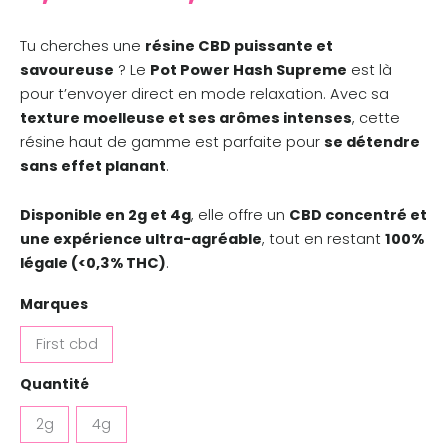
Tu cherches une
résine CBD puissante et
savoureuse
? Le
Pot Power Hash Supreme
est là
pour t’envoyer direct en mode relaxation. Avec sa
texture moelleuse et ses arômes intenses
, cette
résine haut de gamme est parfaite pour
se détendre
sans effet planant
.
Disponible en 2g et 4g
, elle offre un
CBD concentré et
une expérience ultra-agréable
, tout en restant
100%
légale (<0,3% THC)
.
Marques
First cbd
Quantité
2g
4g