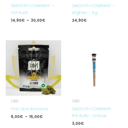
SMOOTH COMPANY –
SMOOTH COMPANY –
OG Kush
Afghan – 5g
14,90
€
–
30,00
€
24,90
€
Plage
de
prix :
6,00€
à
15,00€
CBD
CBD
First cbd Amnesia
SMOOTH COMPANY
Pré Rolls- Critical
6,00
€
–
15,00
€
3,00
€