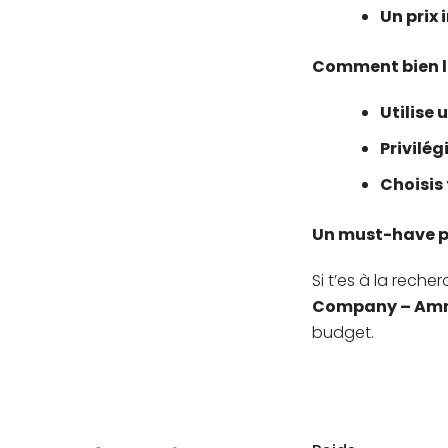
Un prix
Comment bien l
Utilise
Privilé
Choisis
Un must-have p
Si t’es à la reche
Company – Amn
budget.