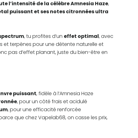
ute l’intensité de la célèbre Amnesia Haze
,
29,90€
al puissant et ses notes citronnées ultra
 spectrum
, tu profites d’un
effet optimal
, avec
 et terpènes pour une détente naturelle et
onc pas d’effet planant, juste du bien-être en
nvre puissant
, fidèle à l’Amnesia Haze
tronnée
, pour un côté frais et acidulé
rum
, pour une efficacité renforcée
 parce que chez Vapelab68, on casse les prix,