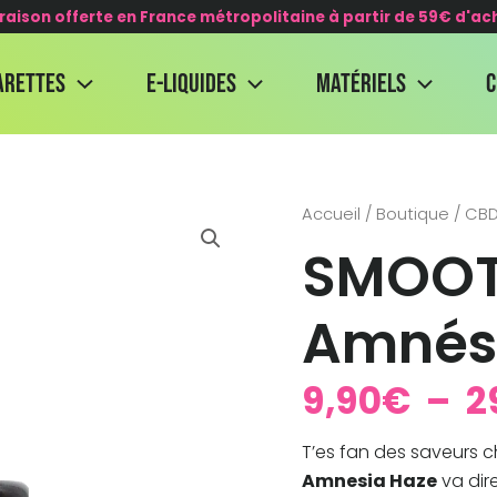
vraison offerte en France métropolitaine à partir de 59€ d'ac
arettes
E-Liquides
Matériels
quantité
Accueil
/
Boutique
/
CB
de
SMOOT
SMOOTH
COMPANY
-
Amnés
Amnésia
Haze
9,90
€
–
2
T’es fan des saveurs 
Amnesia Haze
va dir