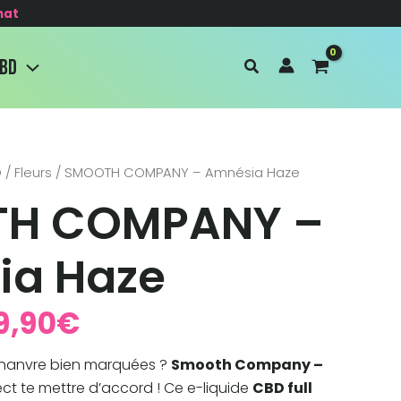
hat
CBD
D
/
Fleurs
/ SMOOTH COMPANY – Amnésia Haze
Plage
H COMPANY –
de
ia Haze
prix :
9,90
€
9,90€
chanvre bien marquées ?
Smooth Company –
à
ect te mettre d’accord ! Ce e-liquide
CBD full