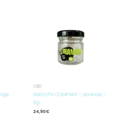
CBD
ange
SMOOTH COMPANY – Libanais –
5g
24,90
€