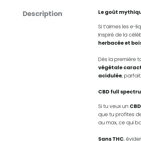
Le goût mythiqu
Description
Si t’aimes les e-l
Inspiré de la cél
herbacée et boi
Dès la première ta
végétale caract
acidulée
, parfa
CBD full spectru
Si tu veux un
CBD
que tu profites d
au max, ce qui b
Sans THC
, évid