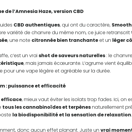
e de l’Amnesia Haze, version CBD
iquides
CBD authentiques
, qui ont du caractère,
Smooth
èbre variété de chanvre du même nom, ce juice retranscrit
sée
, une note
citronnée bien tranchante
et un
léger c
ffe, c’est un vrai
shot de saveurs naturelles
: le chanvr
éristique
, mais jamais écœurante. L’agrume vient équili
ite pour une vape légère et agréable sur la durée.
m : puissance et efficacité
 efficace
, mieux vaut éviter les isolats trop fades. Ici, on 
e
tous les cannabinoïdes et terpènes
naturellement pré
ooste
la biodisponibilité et la sensation de relaxation
.
emment, donc aucun effet planant. Juste un
vrai moment