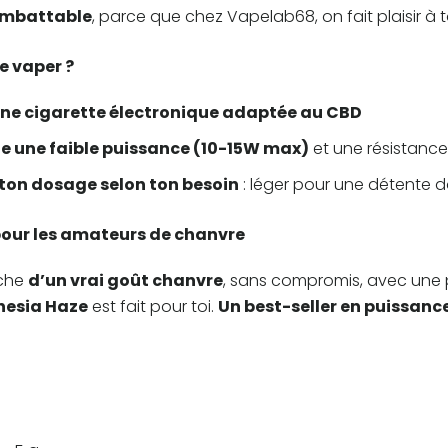
 imbattable
, parce que chez Vapelab68, on fait plaisir à t
e vaper ?
 une cigarette électronique adaptée au CBD
gie une faible puissance (10-15W max)
et une résistanc
 ton dosage selon ton besoin
: léger pour une détente d
our les amateurs de chanvre
rche
d’un vrai goût chanvre
, sans compromis, avec une 
esia Haze
est fait pour toi.
Un best-seller en puissanc