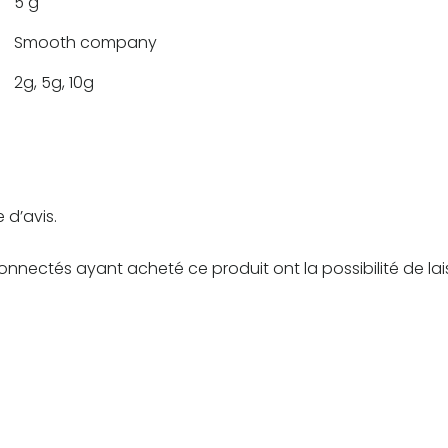
5 g
Smooth company
2g, 5g, 10g
 d’avis.
connectés ayant acheté ce produit ont la possibilité de lai
Plage
Plage