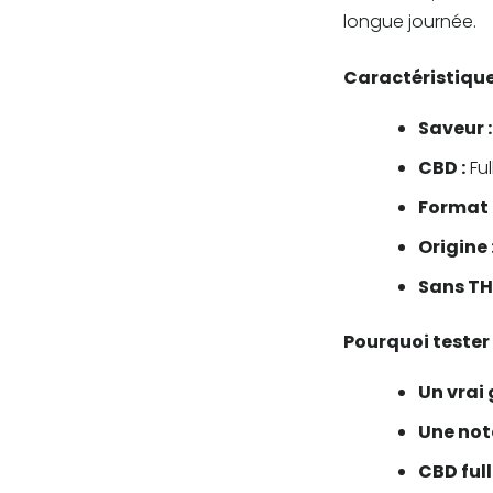
longue journée.
Caractéristique
Saveur :
CBD :
Ful
Format 
Origine 
Sans T
Pourquoi tester
Un vrai
Une not
CBD ful