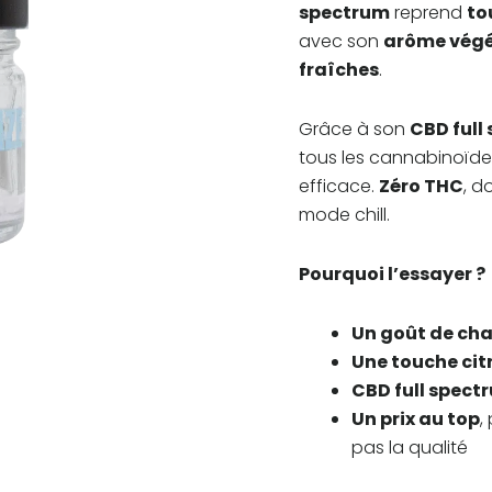
spectrum
reprend
to
avec son
arôme végét
fraîches
.
Grâce à son
CBD full
tous les cannabinoïdes
efficace.
Zéro THC
, d
mode chill.
Pourquoi l’essayer ?
Un goût de cha
Une touche ci
CBD full spect
Un prix au top
,
pas la qualité