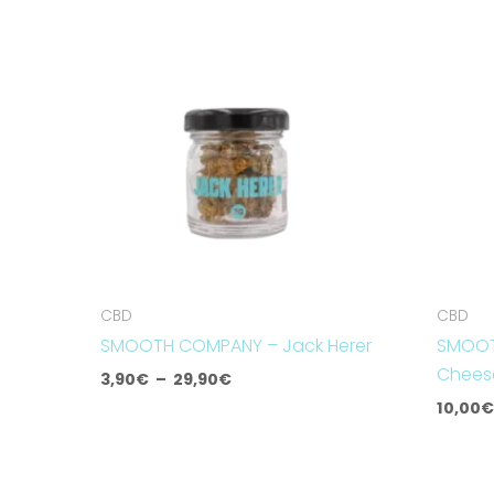
de
prix :
3,90€
à
29,90€
CBD
CBD
SMOOTH COMPANY – Jack Herer
SMOOT
Chees
3,90
€
–
29,90
€
10,00