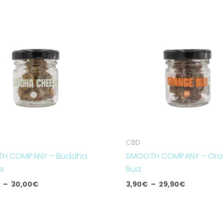
de
de
prix :
prix :
10,00€
3,90€
à
à
30,00€
29,90€
CBD
H COMPANY – Buddha
SMOOTH COMPANY – Or
e
Bud
€
–
30,00
€
3,90
€
–
29,90
€