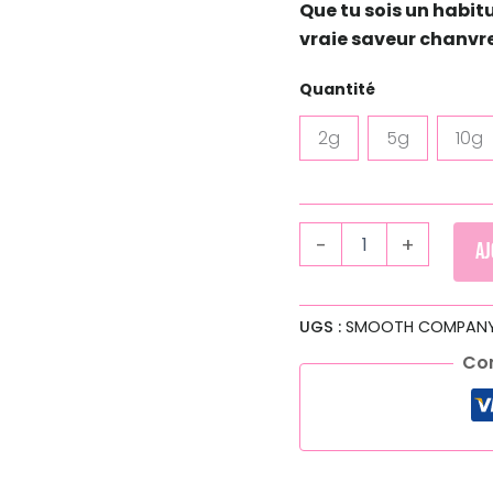
Que tu sois un habit
vraie saveur chanvr
Quantité
2g
5g
10g
-
+
Aj
UGS :
SMOOTH COMPANY 
Co