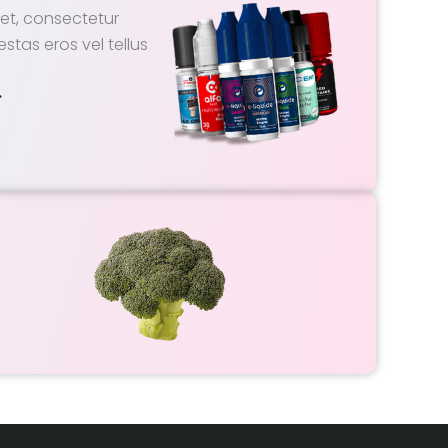
et, consectetur
estas eros vel tellus
>