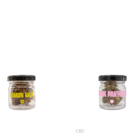
Plage
Plage
de
de
prix :
prix :
9,90€
10,00€
à
à
29,90€
30,00€
CBD