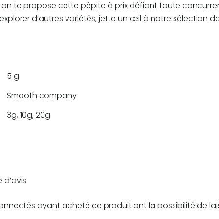
n te propose cette pépite à prix défiant toute concurren
x explorer d’autres variétés, jette un œil à notre sélection d
5 g
Smooth company
3g, 10g, 20g
 d’avis.
connectés ayant acheté ce produit ont la possibilité de lai