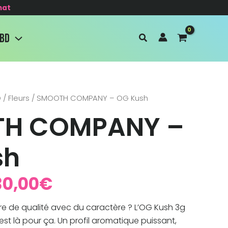
hat
CBD
D
/
Fleurs
/ SMOOTH COMPANY – OG Kush
Plage
H COMPANY –
de
sh
prix :
30,00
€
14,90€
e de qualité avec du caractère ? L’OG Kush 3g
à
 là pour ça. Un profil aromatique puissant,