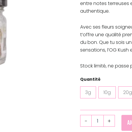
entre notes terreuses
authentique.
Avec ses fleurs soigne
t’offre une qualité pr
du bon. Que tu sois u
sensations, l’OG Kush 
Stock limité, ne passe 
Quantité
3g
10g
20g
-
+
Aj