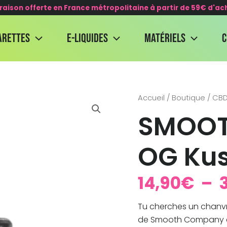
vraison offerte en France métropolitaine à partir de 59€ d'ac
arettes
E-Liquides
Matériels
quantité
Accueil
/
Boutique
/
CB
de
SMOOT
SMOOTH
COMPANY
-
OG Ku
OG
Kush
14,90
€
–
Tu cherches un chanvr
de Smooth Company est