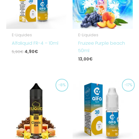
E-Liquides
E-Liquides
Alfaliquid FR-4 – 10ml
Fruizee Purple beach
50ml
5,90
€
4,90
€
13,00
€
Le
Le
Le
Le
-8%
-17%
prix
prix
prix
prix
initial
actuel
initial
actuel
était :
est :
était :
est :
13,00€.
11,90€.
5,90€.
4,90€.