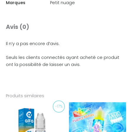
Marques
Petit nuage
Avis (0)
Il n’y a pas encore d’avis.
Seuls les clients connectés ayant acheté ce produit
ont la possibilité de laisser un avis.
Produits similaires
Le
Le
-17%
prix
prix
initial
actuel
était :
est :
5,90€.
4,90€.