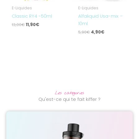
E-Liquides
E-Liquides
Classic RY4 -50ml
Alfaliquid Usa-mix –
10ml
13,00
€
11,90
€
5,90
€
4,90
€
Les catégories
Qu'est-ce qui te fait kiffer ?