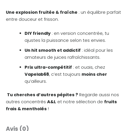
Une explosion fruitée & fraîche
: un équilibre parfait
entre douceur et frisson.
DIY friendly
: en version concentrée, tu
ajustes la puissance selon tes envies.
Un hit smooth et addictif
: idéal pour les
amateurs de juices rafraîchissants.
Prix ultra-compétitif
: et ouais, chez
Vapelab68
, c’est toujours
moins cher
qu’ailleurs.
Tu cherches d’autres pépites ?
Regarde aussi nos
autres concentrés
A&L
et notre sélection de
fruits
frais & mentholés
!
Avis (0)