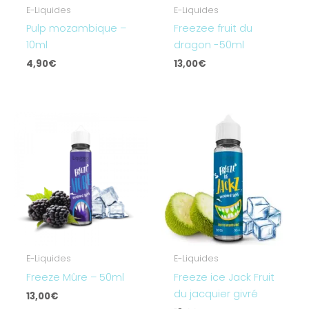
E-Liquides
E-Liquides
Pulp mozambique –
Freezee fruit du
10ml
dragon -50ml
4,90
€
13,00
€
E-Liquides
E-Liquides
Freeze Mûre – 50ml
Freeze ice Jack Fruit
du jacquier givré
13,00
€