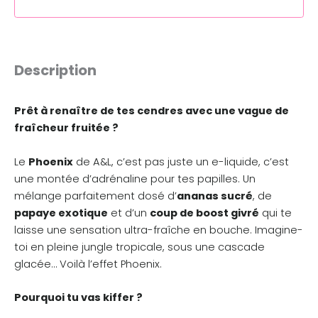
Description
Prêt à renaître de tes cendres avec une vague de
fraîcheur fruitée ?
Le
Phoenix
de A&L, c’est pas juste un e-liquide, c’est
une montée d’adrénaline pour tes papilles. Un
mélange parfaitement dosé d’
ananas sucré
, de
papaye exotique
et d’un
coup de boost givré
qui te
laisse une sensation ultra-fraîche en bouche. Imagine-
toi en pleine jungle tropicale, sous une cascade
glacée… Voilà l’effet Phoenix.
Pourquoi tu vas kiffer ?