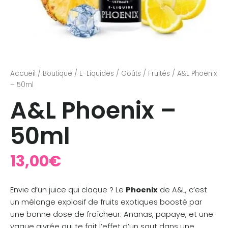
Accueil
/
Boutique
/
E-Liquides
/
Goûts
/
Fruités
/ A&L Phoenix
– 50ml
A&L Phoenix –
50ml
13,00
€
Envie d’un juice qui claque ? Le
Phoenix
de A&L, c’est
un mélange explosif de fruits exotiques boosté par
une bonne dose de fraîcheur. Ananas, papaye, et une
vague givrée qui te fait l’effet d’un saut dans une