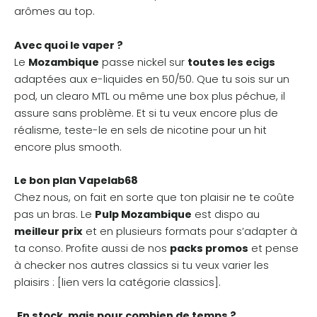
arômes au top.
Avec quoi le vaper ?
Le
Mozambique
passe nickel sur
toutes les ecigs
adaptées aux e-liquides en 50/50. Que tu sois sur un
pod, un clearo MTL ou même une box plus péchue, il
assure sans problème. Et si tu veux encore plus de
réalisme, teste-le en sels de nicotine pour un hit
encore plus smooth.
Le bon plan Vapelab68
Chez nous, on fait en sorte que ton plaisir ne te coûte
pas un bras. Le
Pulp Mozambique
est dispo au
meilleur prix
et en plusieurs formats pour s’adapter à
ta conso. Profite aussi de nos
packs promos
et pense
à checker nos autres classics si tu veux varier les
plaisirs : [lien vers la catégorie classics].
En stock, mais pour combien de temps ?