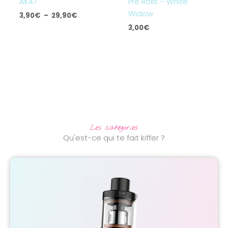
AK47
Pré Rolls – White
Widow
3,90
€
–
29,90
€
3,00
€
Les catégories
Qu'est-ce qui te fait kiffer ?