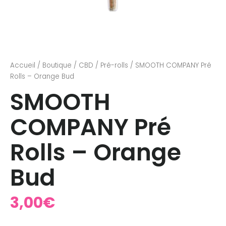
Accueil
/
Boutique
/
CBD
/
Pré-rolls
/ SMOOTH COMPANY Pré
Rolls – Orange Bud
SMOOTH
COMPANY Pré
Rolls – Orange
Bud
3,00
€