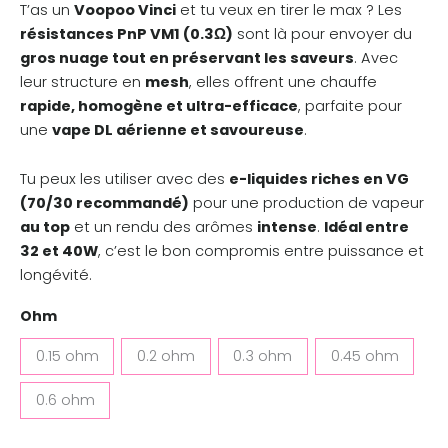
T’as un
Voopoo Vinci
et tu veux en tirer le max ? Les
résistances PnP VM1 (0.3Ω)
sont là pour envoyer du
gros nuage tout en préservant les saveurs
. Avec
leur structure en
mesh
, elles offrent une chauffe
rapide, homogène et ultra-efficace
, parfaite pour
une
vape DL aérienne et savoureuse
.
Tu peux les utiliser avec des
e-liquides riches en VG
(70/30 recommandé)
pour une production de vapeur
au top
et un rendu des arômes
intense
.
Idéal entre
32 et 40W
, c’est le bon compromis entre puissance et
longévité.
Ohm
0.15 ohm
0.2 ohm
0.3 ohm
0.45 ohm
0.6 ohm