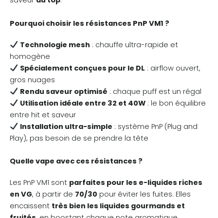
saveur
au top
.
Pourquoi choisir les résistances PnP VM1 ?
Technologie mesh
: chauffe ultra-rapide et
homogène
Spécialement conçues pour le DL
: airflow ouvert,
gros nuages
Rendu saveur optimisé
: chaque puff est un régal
Utilisation idéale entre 32 et 40W
: le bon équilibre
entre hit et saveur
Installation ultra-simple
: système PnP (Plug and
Play), pas besoin de se prendre la tête
Quelle vape avec ces résistances ?
Les PnP VM1 sont
parfaites pour les e-liquides riches
en VG
, à partir de
70/30
pour éviter les fuites. Elles
encaissent
très bien les liquides gourmands et
fruités
, en boostant chaque note aromatique.