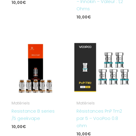
– Innokin – Valeur : 1,2
10,00
€
Ohms
10,00
€
Matériels
Matériels
Resistance B series
Résistances PnP Tm2
/5 geekvape
par 5 – VooPoo 0.8
ohm
10,00
€
10,00
€