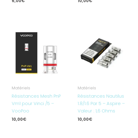
6,00
€
10,00
€
Matériels
Matériels
Résistances Mesh PnP
Résistances Nautilus
Vm1 pour Vinci /5 –
1.8/1.6 Par 5 – Aspire –
VooPoo
Valeur : 1,6 Ohms
10,00
€
10,00
€