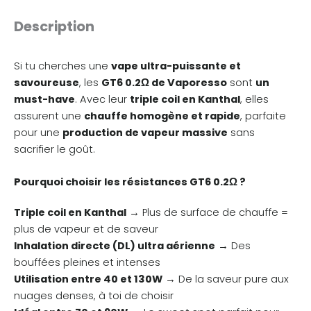
Description
Si tu cherches une
vape ultra-puissante et
savoureuse
, les
GT6 0.2Ω de Vaporesso
sont
un
must-have
. Avec leur
triple coil en Kanthal
, elles
assurent une
chauffe homogène et rapide
, parfaite
pour une
production de vapeur massive
sans
sacrifier le goût.
Pourquoi choisir les résistances GT6 0.2Ω ?
Triple coil en Kanthal
→ Plus de surface de chauffe =
plus de vapeur et de saveur
Inhalation directe (DL) ultra aérienne
→ Des
bouffées pleines et intenses
Utilisation entre 40 et 130W
→ De la saveur pure aux
nuages denses, à toi de choisir