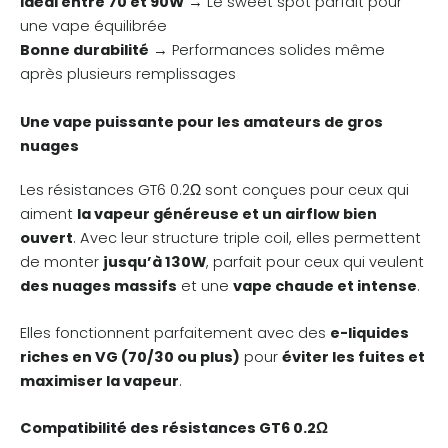
Idéal entre 70 et 90W
→ Le sweet spot parfait pour
une vape équilibrée
Bonne durabilité
→ Performances solides même
après plusieurs remplissages
Une vape puissante pour les amateurs de gros
nuages
Les résistances GT6 0.2Ω sont conçues pour ceux qui
aiment
la vapeur généreuse et un airflow bien
ouvert
. Avec leur structure triple coil, elles permettent
de monter
jusqu’à 130W
, parfait pour ceux qui veulent
des nuages massifs
et une
vape chaude et intense
.
Elles fonctionnent parfaitement avec des
e-liquides
riches en VG (70/30 ou plus)
pour
éviter les fuites et
maximiser la vapeur
.
Compatibilité des résistances GT6 0.2Ω