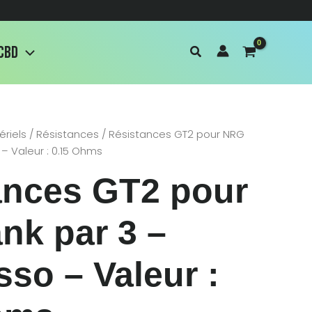
CBD
ériels
/
Résistances
/ Résistances GT2 pour NRG
– Valeur : 0.15 Ohms
ances GT2 pour
nk par 3 –
so – Valeur :