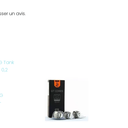
sser un avis.
RG
–