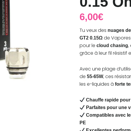
0.15 O
:
0.15
Ohms
6,00
€
Tu veux des
nuages de
de Vaporess
GT2 0.15Ω
pour le
,
cloud chasing
grâce à leur fil résistif
Avec une plage d’utili
de
, ces résist
55-65W
les e-liquides à
forte t
Chauffe rapide pour
Parfaites pour une
Compatibles avec l
PE
Excellentes perform