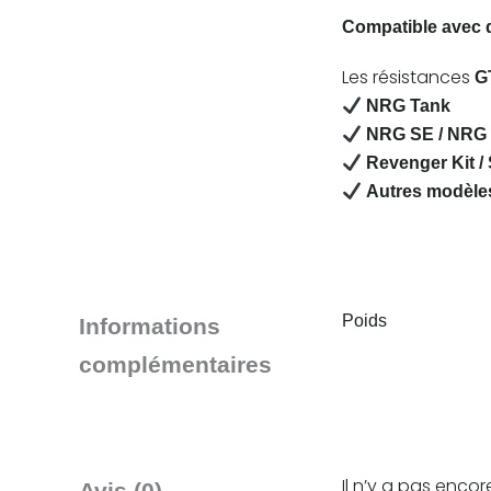
Compatible avec 
Les résistances
G
NRG Tank
NRG SE / NRG 
Revenger Kit / 
Autres modèles
Poids
Informations
complémentaires
Il n’y a pas encore
Avis (0)