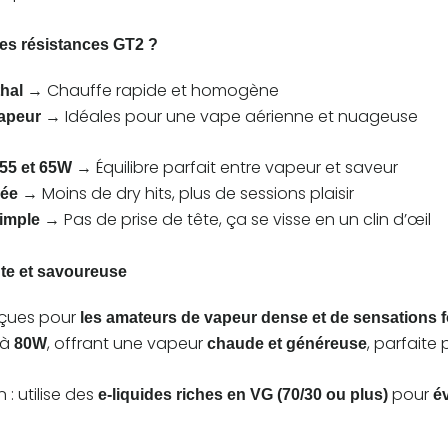
les résistances GT2 ?
→ Chauffe rapide et homogène
thal
→ Idéales pour une vape aérienne et nuageuse
apeur
→ Équilibre parfait entre vapeur et saveur
 55 et 65W
→ Moins de dry hits, plus de sessions plaisir
sée
→ Pas de prise de tête, ça se visse en un clin d’œil
simple
te et savoureuse
nçues pour
les amateurs de vapeur dense et de sensations f
’à
, offrant une vapeur
, parfaite
80W
chaude et généreuse
 utilise des
pour
e-liquides riches en VG (70/30 ou plus)
év