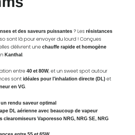
hms
? Les
nses et des saveurs puissantes
résistances
o sont là pour envoyer du lourd ! Conçues
 elles délivrent une
chauffe rapide et homogène
 en
.
Kanthal
sation entre
, et un sweet spot autour
40 et 80W
ances sont
et
idéales pour l’inhalation directe (DL)
.
eneur en VG
 un rendu saveur optimal
 vape DL aérienne avec beaucoup de vapeur
es clearomiseurs Vaporesso NRG, NRG SE, NRG
ances entre 55 et 65W