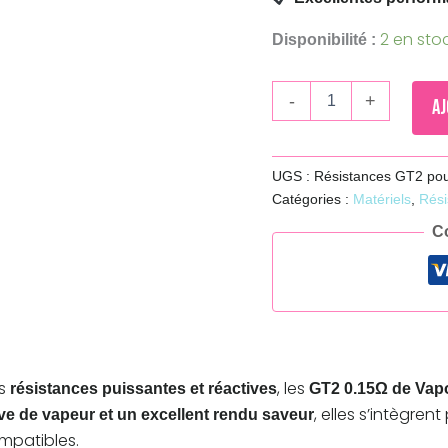
2 en sto
Disponibilité :
-
+
Aj
UGS :
Résistances GT2 pou
Catégories :
Matériels
,
Rési
C
es
, les
résistances puissantes et réactives
GT2 0.15Ω de Vap
, elles s’intègre
e de vapeur et un excellent rendu saveur
mpatibles.