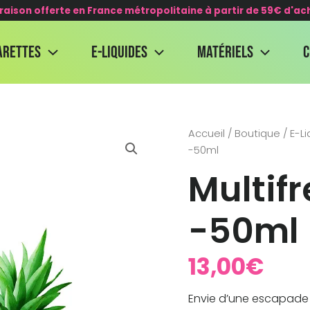
vraison offerte en France métropolitaine à partir de 59€ d'ac
arettes
E-Liquides
Matériels
quantité
Accueil
/
Boutique
/
E-L
de
-50ml
Multifreeze
Multif
sacripant
-50ml
-50ml
13,00
€
Envie d’une escapade 