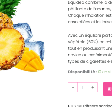
Liquideo combine la d
pétillante de l’ananas,
Chaque inhalation est
ensoleillées et les bris
Avec un équilibre parf
végétale (50%), ce e-l
tout en produisant un
novice ou expérimenté,
types de cigarettes él
Disponibilité :
10 en s
-
+
Aj
UGS :
Multifreeze sacrip