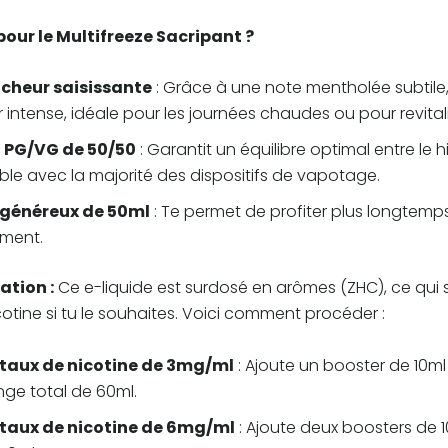
our le Multifreeze Sacripant ?
îcheur saisissante
: Grâce à une note mentholée subtile
 intense, idéale pour les journées chaudes ou pour revitali
o PG/VG de 50/50
: Garantit un équilibre optimal entre le 
le avec la majorité des dispositifs de vapotage.
généreux de 50ml
: Te permet de profiter plus longtemps
ment.
ation :
Ce e-liquide est surdosé en arômes (ZHC), ce qui s
otine si tu le souhaites. Voici comment procéder :
 taux de nicotine de 3mg/ml
: Ajoute un booster de 10m
ge total de 60ml.
 taux de nicotine de 6mg/ml
: Ajoute deux boosters de 