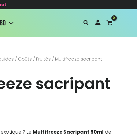
hat
CBD
iquides
/
Goûts
/
Fruités
/ Multifreeze sacripant
reeze sacripant
exotique ? Le
Multifreeze Sacripant 50ml
de