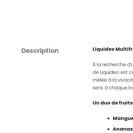
Liquideo Multif
Description
À la recherche d’
de Liquideo est c
mêlée à la vivaci
sens à chaque b
Un duo de fruit
Mangue
Ananas 