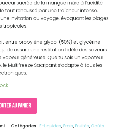
ouceur sucrée de la mangue mûre à l’acidité
 le tout rehaussé par une fraîcheur intense.
 une invitation au voyage, évoquant les plages
es tropicales.
ait entre propylène glycol (50%) et glycérine
iquide assure une restitution fidèle des saveurs
e vapeur généreuse. Que tu sois un vapoteur
 le Multifreeze Sacripant s’adapte à tous les
ectroniques.
tock
outer au panier
ant
Catégories :
E-Liquides
,
Frais
,
Fruités
,
Goûts