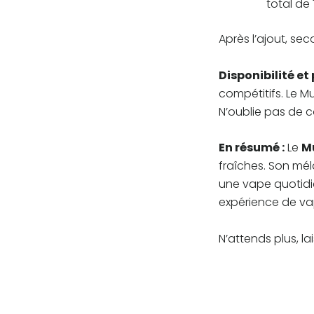
total de
Après l’ajout, se
Disponibilité et p
compétitifs. Le Mu
N’oublie pas de c
En résumé :
Le
Mu
fraîches. Son mé
une vape quotidi
expérience de vap
N’attends plus, la