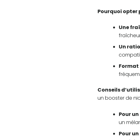
Pourquoi opter p
Une fra
fraîcheur
Un rati
compatib
Format 
fréquem
Conseils d’utilis
un booster de nic
Pour un
un mélan
Pour un