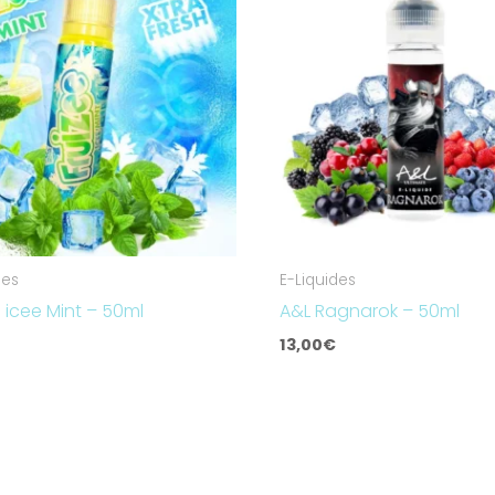
des
E-Liquides
e icee Mint – 50ml
A&L Ragnarok – 50ml
13,00
€