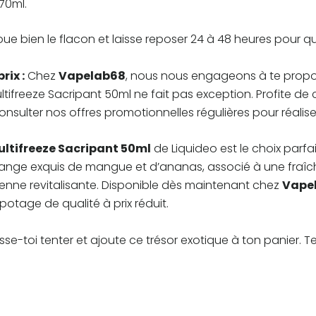
 70ml.
coue bien le flacon et laisse reposer 24 à 48 heures pou
rix :
Chez
Vapelab68
, nous nous engageons à te propos
ltifreeze Sacripant 50ml ne fait pas exception. Profite de 
onsulter nos offres promotionnelles régulières pour réali
ltifreeze Sacripant 50ml
de Liquideo est le choix parfa
lange exquis de mangue et d’ananas, associé à une fraîc
enne revitalisante. Disponible dès maintenant chez
Vape
otage de qualité à prix réduit.
isse-toi tenter et ajoute ce trésor exotique à ton panier. Te