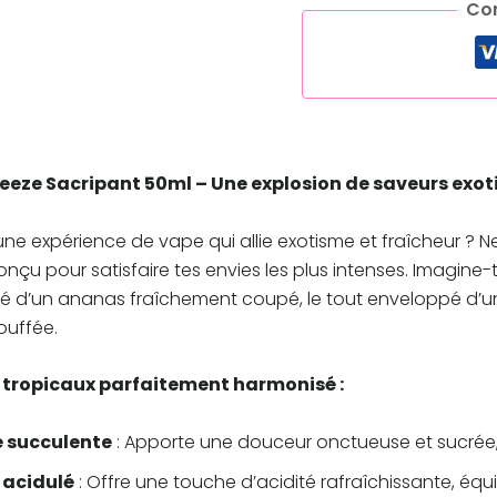
Co
reeze Sacripant 50ml – Une explosion de saveurs exot
une expérience de vape qui allie exotisme et fraîcheur ? N
onçu pour satisfaire tes envies les plus intenses. Imagin
té d’un ananas fraîchement coupé, le tout enveloppé d’une
ouffée.
s tropicaux parfaitement harmonisé :
 succulente
: Apporte une douceur onctueuse et sucrée, r
acidulé
: Offre une touche d’acidité rafraîchissante, éq