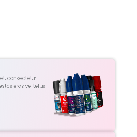
et, consectetur
estas eros vel tellus
>