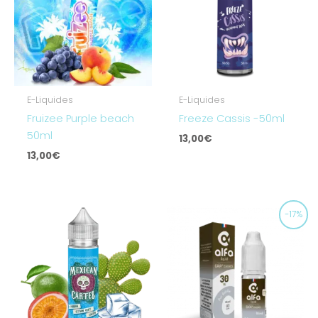
E-Liquides
E-Liquides
Fruizee Purple beach
Freeze Cassis -50ml
50ml
13,00
€
13,00
€
Le
Le
-17%
prix
prix
initial
actuel
était :
est :
5,90€.
4,90€.