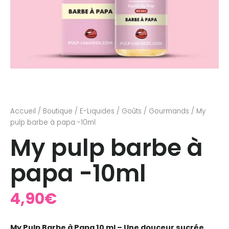
Accueil
/
Boutique
/
E-Liquides
/
Goûts
/
Gourmands
/ My
pulp barbe à papa -10ml
My pulp barbe à
papa -10ml
4,90
€
My Pulp Barbe à Papa 10 ml – Une douceur sucrée