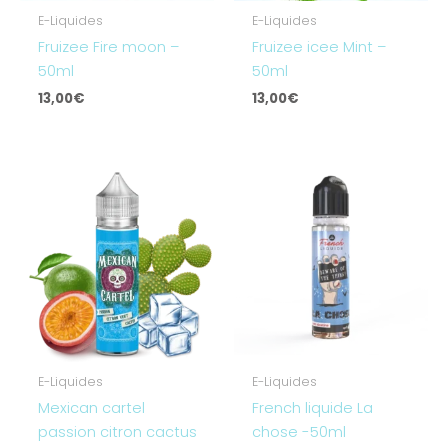
E-Liquides
E-Liquides
Fruizee Fire moon –
Fruizee icee Mint –
50ml
50ml
13,00
€
13,00
€
E-Liquides
E-Liquides
Mexican cartel
French liquide La
passion citron cactus
chose -50ml