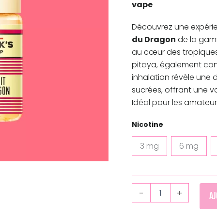
vape
Découvrez une expérie
du Dragon
de la ga
au cœur des tropiques
pitaya, également con
inhalation révèle une 
sucrées, offrant une v
Idéal pour les amateur
Nicotine
3 mg
6 mg
-
+
Aj