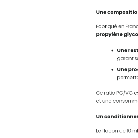
Une composition
Fabriqué en Franc
propylène glyco
Une res
garantis
Une pro
permetta
Ce ratio PG/VG es
et une consommat
Un conditionnem
Le flacon de 10 ml