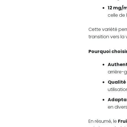
12 mg/m
celle de 
Cette variété per
transition vers l
Pourquoi choisir
Authent
arrière-g
Qualité
utilisati
Adaptab
en diver
En résumé, le
Fru