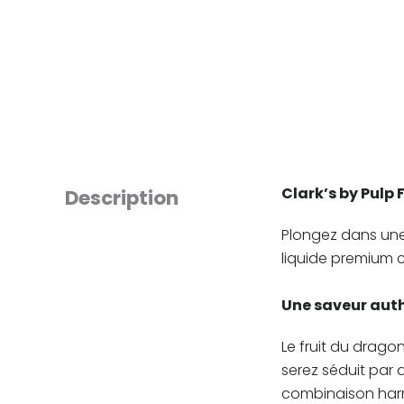
Clark’s by Pulp
Description
Plongez dans une
liquide premium c
Une saveur auth
Le fruit du drago
serez séduit par 
combinaison harm