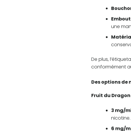
Bouchon
Embout 
une mani
Matéria
conserva
De plus, l’étiquet
conformément aux
Des options de 
Fruit du Dragon
3 mg/m
nicotine.
6 mg/m