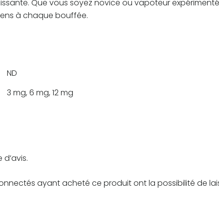
chissante. Que vous soyez novice ou vapoteur expérimenté
 sens à chaque bouffée.
ND
3 mg, 6 mg, 12 mg
 d’avis.
connectés ayant acheté ce produit ont la possibilité de lai