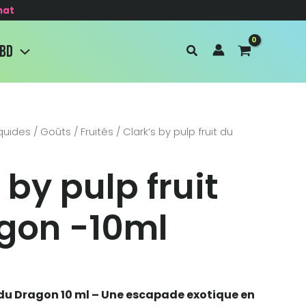
hat
CBD
iquides
/
Goûts
/
Fruités
/ Clark’s by pulp fruit du
 by pulp fruit
gon -10ml
t du Dragon 10 ml – Une escapade exotique en