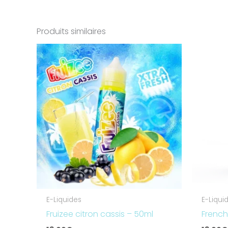
Produits similaires
E-Liquides
E-Liqui
Fruizee citron cassis – 50ml
French