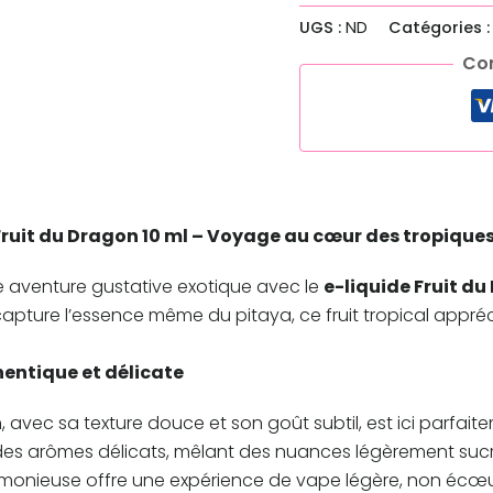
UGS :
ND
Catégories 
Co
 Fruit du Dragon 10 ml – Voyage au cœur des tropique
 aventure gustative exotique avec le
e-liquide Fruit d
apture l’essence même du pitaya, ce fruit tropical appréc
entique et délicate
n, avec sa texture douce et son goût subtil, est ici parfait
des arômes délicats, mêlant des nuances légèrement sucré
onieuse offre une expérience de vape légère, non écœura