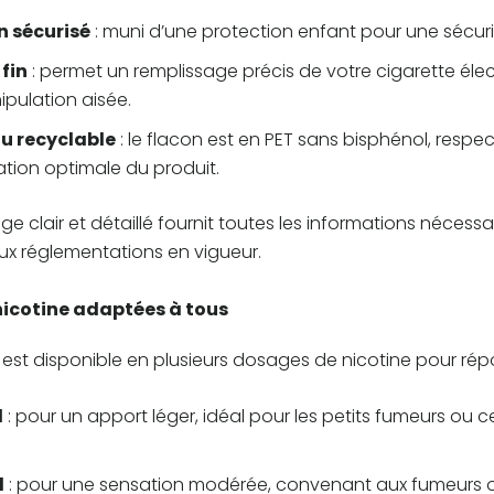
 sécurisé
: muni d’une protection enfant pour une sécuri
fin
: permet un remplissage précis de votre cigarette éle
pulation aisée.
u recyclable
: le flacon est en PET sans bisphénol, resp
tion optimale du produit.
age clair et détaillé fournit toutes les informations nécess
 réglementations en vigueur.
nicotine adaptées à tous
est disponible en plusieurs dosages de nicotine pour ré
l
: pour un apport léger, idéal pour les petits fumeurs ou 
l
: pour une sensation modérée, convenant aux fumeurs 