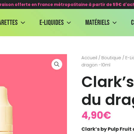
vraison offerte en France métropolitaine à partir de 59€ d'ac
arettes
E-Liquides
Matériels
quantité
Accueil
/
Boutique
/
E-L
de
dragon -10ml
Clark's
Clark’s
by
pulp
fruit
du dra
du
dragon
-10ml
4,90
€
Clark’s by Pulp Frui