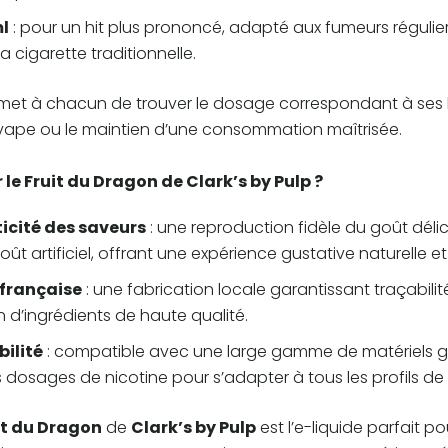
l
: pour un hit plus prononcé, adapté aux fumeurs réguli
la cigarette traditionnelle.
met à chacun de trouver le dosage correspondant à ses hab
a vape ou le maintien d’une consommation maîtrisée.
 le Fruit du Dragon de Clark’s by Pulp ?
icité des saveurs
: une reproduction fidèle du goût déli
oût artificiel, offrant une expérience gustative naturelle et
 française
: une fabrication locale garantissant traçabil
on d’ingrédients de haute qualité.
ilité
: compatible avec une large gamme de matériels grâ
s dosages de nicotine pour s’adapter à tous les profils de
it du Dragon
de
Clark’s by Pulp
est l’e-liquide parfait p