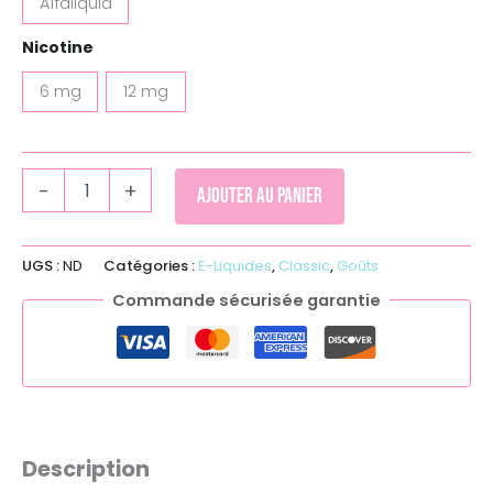
Alfaliquid
Nicotine
6 mg
12 mg
-
+
Ajouter au panier
UGS :
ND
Catégories :
E-Liquides
,
Classic
,
Goûts
Commande sécurisée garantie
Description