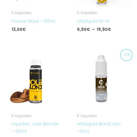
E-Liquides
E-Liquides
Freeze Mûre – 50ml
Alfaliquid FR-M
13,00
€
5,90
€
–
19,90
€
Le
Le
-17%
prix
prix
initial
actuel
était :
est :
5,90€.
4,90€.
E-Liquides
E-Liquides
Liquideo Jolie Blonde
Alfaliquid Blond sec
– 50ml
-10ml