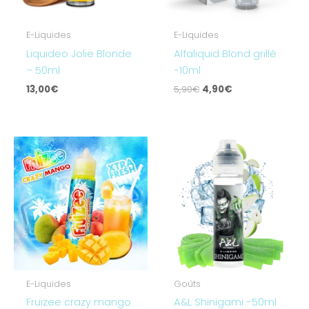
E-Liquides
E-Liquides
Liquideo Jolie Blonde
Alfaliquid Blond grillé
– 50ml
-10ml
13,00
€
5,90
€
4,90
€
E-Liquides
Goûts
Fruizee crazy mango
A&L Shinigami -50ml