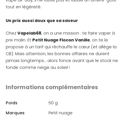
vape all-day, il ne lasse pas et laisse un arrière-goût
tout en légèreté.
Un prix aussi doux que sa saveur
Chez
Vapelab68
, on a une mission : te faire vaper à
prix malin. Et
Petit Nuage Flocon Vanille
, on te le
propose à un tarif qui réchauffe le cœur (et allège la
CB). Mais attention, les bonnes affaires ne durent
jamais longtemps… alors fonce avant que le stock ne
fonde comme neige au soleil !
Informations complémentaires
Poids
50 g
Marques
Petit nuage