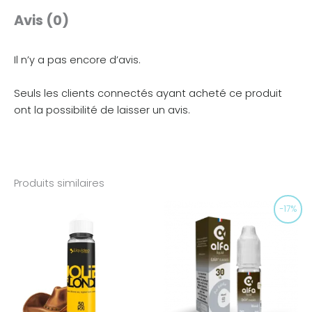
Avis (0)
Il n’y a pas encore d’avis.
Seuls les clients connectés ayant acheté ce produit
ont la possibilité de laisser un avis.
Produits similaires
Le
Le
-17%
prix
prix
initial
actuel
était :
est :
5,90€.
4,90€.