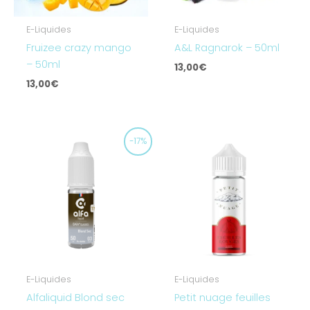
E-Liquides
E-Liquides
Fruizee crazy mango
A&L Ragnarok – 50ml
– 50ml
13,00
€
13,00
€
Le
Le
-17%
prix
prix
initial
actuel
était :
est :
5,90€.
4,90€.
E-Liquides
E-Liquides
Alfaliquid Blond sec
Petit nuage feuilles