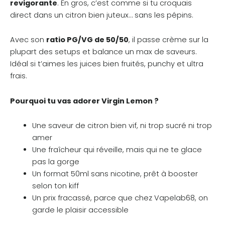
revigorante
. En gros, c’est comme si tu croquais
direct dans un citron bien juteux… sans les pépins.
Avec son
ratio PG/VG de 50/50
, il passe crème sur la
plupart des setups et balance un max de saveurs.
Idéal si t’aimes les juices bien fruités, punchy et ultra
frais.
Pourquoi tu vas adorer Virgin Lemon ?
Une saveur de citron bien vif, ni trop sucré ni trop
amer
Une fraîcheur qui réveille, mais qui ne te glace
pas la gorge
Un format 50ml sans nicotine, prêt à booster
selon ton kiff
Un prix fracassé, parce que chez Vapelab68, on
garde le plaisir accessible