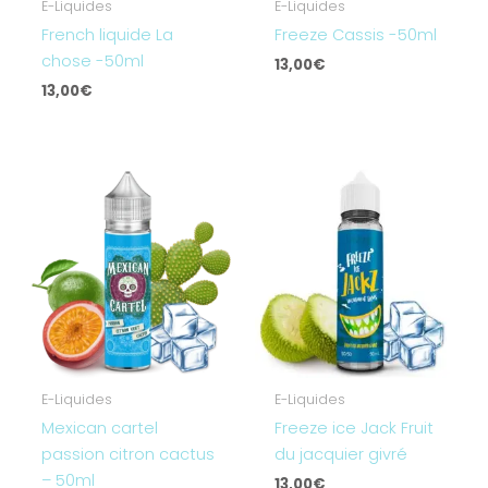
E-Liquides
E-Liquides
French liquide La
Freeze Cassis -50ml
chose -50ml
13,00
€
13,00
€
E-Liquides
E-Liquides
Mexican cartel
Freeze ice Jack Fruit
passion citron cactus
du jacquier givré
– 50ml
13,00
€