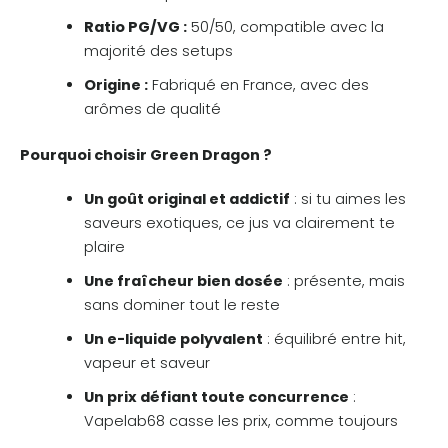
Ratio PG/VG :
50/50, compatible avec la
majorité des setups
Origine :
Fabriqué en France, avec des
arômes de qualité
Pourquoi choisir Green Dragon ?
Un goût original et addictif
: si tu aimes les
saveurs exotiques, ce jus va clairement te
plaire
Une fraîcheur bien dosée
: présente, mais
sans dominer tout le reste
Un e-liquide polyvalent
: équilibré entre hit,
vapeur et saveur
Un prix défiant toute concurrence
:
Vapelab68 casse les prix, comme toujours