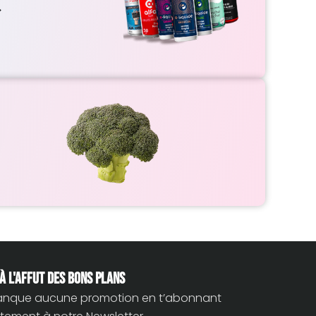
>
à l'affut des bons plans
nque aucune promotion en t’abonnant