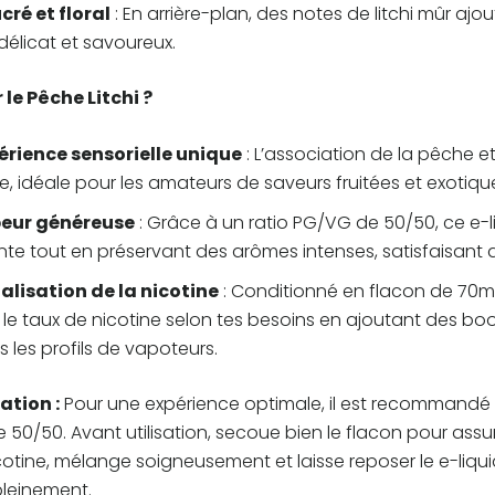
ucré et floral
: En arrière-plan, des notes de litchi mûr aj
 délicat et savoureux.
 le Pêche Litchi ?
érience sensorielle unique
: L’association de la pêche et
, idéale pour les amateurs de saveurs fruitées et exotiqu
eur généreuse
: Grâce à un ratio PG/VG de 50/50, ce e-
e tout en préservant des arômes intenses, satisfaisant ai
alisation de la nicotine
: Conditionné en flacon de 70ml 
 le taux de nicotine selon tes besoins en ajoutant des boost
s les profils de vapoteurs.
ation :
Pour une expérience optimale, il est recommandé d
 50/50. Avant utilisation, secoue bien le flacon pour ass
otine, mélange soigneusement et laisse reposer le e-liqu
leinement.