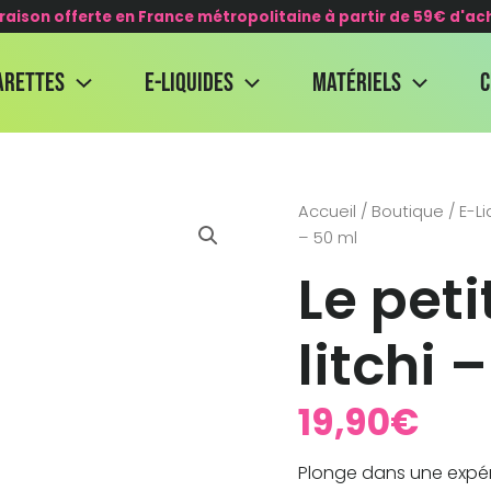
vraison offerte en France métropolitaine à partir de 59€ d'ac
arettes
E-Liquides
Matériels
quantité
Accueil
/
Boutique
/
E-L
de
– 50 ml
Le
Le pet
petit
verger
pêche
litchi 
litchi
-
50
ml
19,90
€
Plonge dans une expér