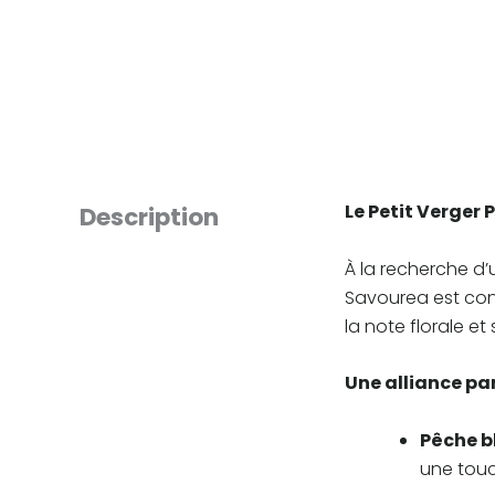
Le Petit Verger
Description
À la recherche d’
Savourea est con
la note florale et
Une alliance par
Pêche b
une touc