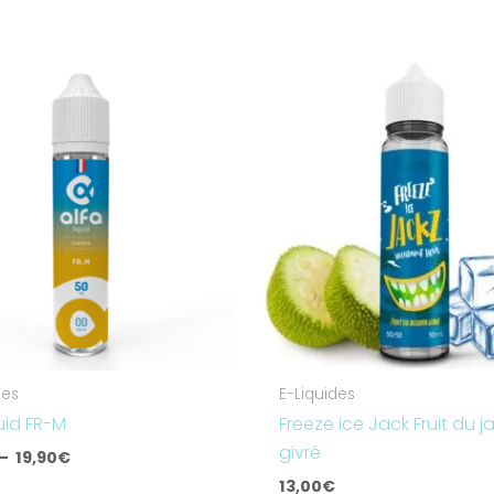
Plage
de
prix :
5,90€
à
19,90€
des
E-Liquides
quid FR-M
Freeze ice Jack Fruit du j
givré
–
19,90
€
13,00
€