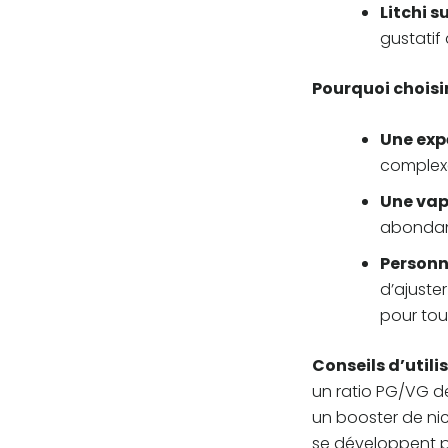
Litchi s
gustatif
Pourquoi choisir
Une exp
complexe
Une vap
abondant
Personn
d’ajuster
pour tou
Conseils d’utilis
un ratio PG/VG de
un booster de nic
se développent p