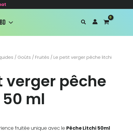
hat
CBD
iquides
/
Goûts
/
Fruités
/ Le petit verger pêche litchi
it verger pêche
– 50 ml
ience fruitée unique avec le
Pêche Litchi 50ml