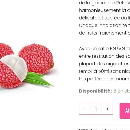
de la gamme Le Petit V
harmonieusement la d
délicate et sucrée du l
Chaque inhalation te t
de fruits fraîchement cu
Avec un ratio PG/VG de
entre restitution des 
plupart des cigarettes
rempli à 50ml sans nico
tes préférences pour 
Disponibilité :
8 en st
-
+
Aj