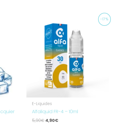
Le
Le
-17%
prix
prix
initial
actuel
était :
est :
5,90€.
4,90€.
E-Liquides
acquier
Alfaliquid FR-4 – 10ml
5,90
€
4,90
€