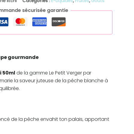
he litchi
Catégories :
E-Liquides
,
Fruités
,
Goûts
mmande sécurisée garantie
 vape gourmande
i 50ml
de la gamme Le Petit Verger par
marie la saveur juteuse de la pêche blanche à
uilibrée.
noncé de la pêche envahit ton palais, apportant