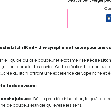
UGS :
Le petit verger pêc
Co
 Pêche Litchi 50ml – Une symphonie fruitée pour une
un e-liquide qui allie douceur et exotisme ? Le
Pêche Litch
çu pour combler tes envies. Cette création harmonieuse 
 sucrée du litchi, offrant une expérience de vape riche et éq
faite de saveurs :
lanche juteuse
: Dès la première inhalation, le goût pro
he de douceur estivale qui éveille les sens.