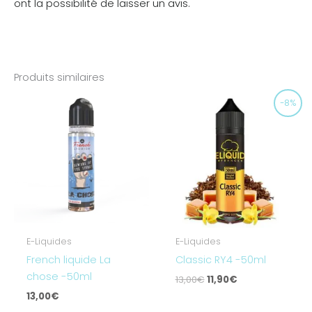
ont la possibilité de laisser un avis.
Produits similaires
Le
Le
-8%
prix
prix
initial
actuel
était :
est :
13,00€.
11,90€.
E-Liquides
E-Liquides
French liquide La
Classic RY4 -50ml
chose -50ml
13,00
€
11,90
€
13,00
€