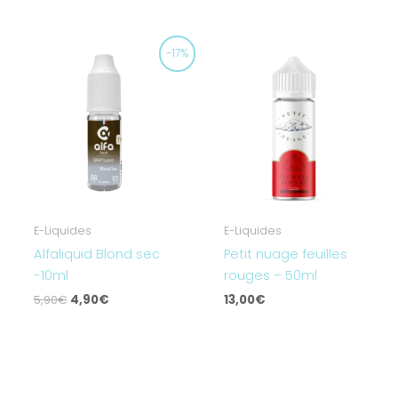
Le
Le
-17%
prix
prix
initial
actuel
était :
est :
5,90€.
4,90€.
E-Liquides
E-Liquides
Alfaliquid Blond sec
Petit nuage feuilles
-10ml
rouges – 50ml
5,90
€
4,90
€
13,00
€