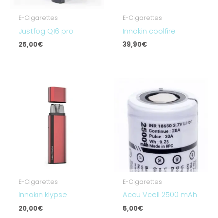
E-Cigarettes
E-Cigarettes
Justfog Q16 pro
Innokin coolfire
25,00
€
39,90
€
E-Cigarettes
E-Cigarettes
Innokin klypse
Accu Vcell 2500 mAh
20,00
€
5,00
€