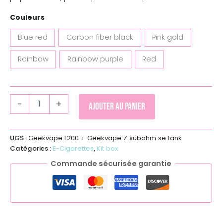
Couleurs
Blue red
Carbon fiber black
Pink gold
Rainbow
Rainbow purple
Red
-
+
Ajouter au panier
UGS :
Geekvape L200 + Geekvape Z subohm se tank
Catégories :
E-Cigarettes
,
Kit box
Commande sécurisée garantie