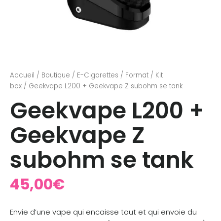
Accueil
/
Boutique
/
E-Cigarettes
/
Format
/
Kit
box
/ Geekvape L200 + Geekvape Z subohm se tank
Geekvape L200 +
Geekvape Z
subohm se tank
45,00
€
Envie d’une vape qui encaisse tout et qui envoie du